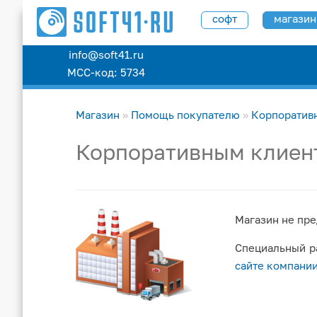
софт
магазин
info@soft41.ru
МСС-код: 5734
Магазин
»
Помощь покупателю
»
Корпоратив
Корпоративным клиен
Магазин не пре
Специальный р
сайте компани